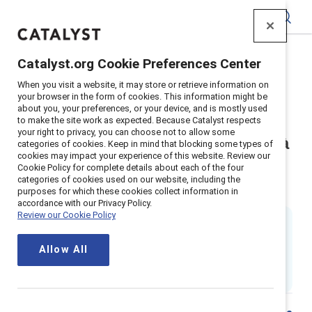
Catalyst
Catalyst.org Cookie Preferences Center
Home
>
Insights
>
2020
>
When you visit a website, it may store or retrieve information on
Interrompre le sexisme au travail
your browser in the form of cookies. This information might be
about you, your preferences, or your device, and is mostly used
Interrompre le sexisme au travail:
to make the site work as expected. Because Catalyst respects
your right to privacy, you can choose not to allow some
Qu'est-ce qui incite les hommes à
categories of cookies. Keep in mind that blocking some types of
cookies may impact your experience of this website. Review our
intervenir directement ou à ne
Cookie Policy for complete details about each of the four
categories of cookies used on our website, including the
rien faire ?
purposes for which these cookies collect information in
accordance with our Privacy Policy.
Review our Cookie Policy
By
Negin Sattari, PhD
,
Emily Shaffer, PhD
,
Sarah DiMuccio, PhD
&
NS
Allow All
ES
SD
DT
Dnika J. Travis, PhD
53 min read
|
Published on
25 June 2020