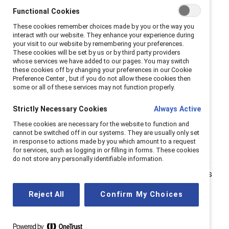
que les responsables RH doivent savoir :
Functional Cookies
These cookies remember choices made by you or the way you
Les obstacles structurels et
interact with our website. They enhance your experience during
your visit to our website by remembering your preferences.
culturels continuent de
These cookies will be set by us or by third party providers
whose services we have added to our pages. You may switch
freiner les femmes
these cookies off by changing your preferences in our Cookie
Preference Center , but if you do not allow these cookies then
some or all of these services may not function properly.
L’écart salarial entre les sexes à mi-carrière n’est pas
causé par un seul facteur. C’est un mélange de
Strictly Necessary Cookies
Always Active
préjugés, d’âgisme et de barrières structurelles qui
These cookies are necessary for the website to function and
cannot be switched off in our systems. They are usually only set
sous-estiment le travail et l’expérience des
in response to actions made by you which amount to a request
femmes.
L’âgisme genré
stéréotype les femmes plus
for services, such as logging in or filling in forms. These cookies
do not store any personally identifiable information.
âgées comme étant moins ambitieuses et adaptables,
tandis que les responsabilités de soignantes — à la fois
pour les enfants et les proches âgés — limitent la
Reject All
Confirm My Choices
progression de leur carrière.
Ajoutez à cela
la pénalité de la maternité
, qui