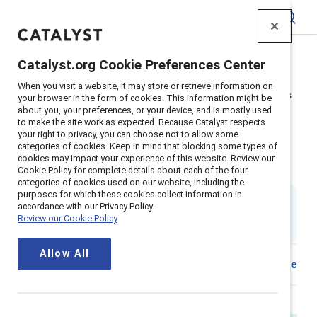
Catalyst
Catalyst.org Cookie Preferences Center
Accueil
>
À propos
>
Histoires
>
2025
>
When you visit a website, it may store or retrieve information on
Réduire l'écart salarial pour les femmes de 40 ans et plus
your browser in the form of cookies. This information might be
about you, your preferences, or your device, and is mostly used
Réduire l’écart salarial pour les
to make the site work as expected. Because Catalyst respects
your right to privacy, you can choose not to allow some
femmes de plus de 40 ans : Ce
categories of cookies. Keep in mind that blocking some types of
cookies may impact your experience of this website. Review our
que les RH doivent savoir
Cookie Policy for complete details about each of the four
categories of cookies used on our website, including the
purposes for which these cookies collect information in
By
Ellie Smith, PhD
accordance with our Privacy Policy.
ES
5 min de lecture
|
Review our Cookie Policy
Published on
17 November 2025
Allow All
Download
Share