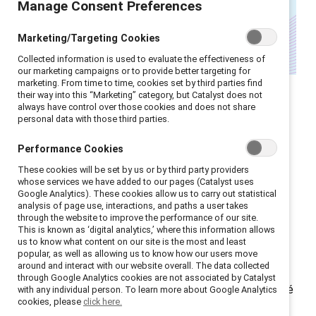
Manage Consent Preferences
Marketing/Targeting Cookies
Collected information is used to evaluate the effectiveness of
our marketing campaigns or to provide better targeting for
marketing. From time to time, cookies set by third parties find
Les femmes de plus de 40 ans au Royaume-Uni
their way into this “Marketing” category, but Catalyst does not
always have control over those cookies and does not share
connaissent l’écart salarial le plus marqué entre les
personal data with those third parties.
sexes de toutes les tranches d’âge selon l'
Office for
Performance Cookies
National Statistics
. Elles détiennent
seulement la
moitié des revenus de retraite privée des hommes
These cookies will be set by us or by third party providers
whose services we have added to our pages (Catalyst uses
(
Pensions Age
) et sont près de trois fois plus
Google Analytics). These cookies allow us to carry out statistical
susceptibles de prendre une retraite anticipée pour
analysis of page use, interactions, and paths a user takes
through the website to improve the performance of our site.
fournir des soins non rémunérés (
Financial Times
).
This is known as ‘digital analytics,’ where this information allows
us to know what content on our site is the most and least
Alors que les responsables RH cherchent des moyens
popular, as well as allowing us to know how our users move
around and interact with our website overall. The data collected
de corriger ce déséquilibre, il est clair que les données
through Google Analytics cookies are not associated by Catalyst
seules ne suffisent pas – l’intention et la responsabilité
with any individual person. To learn more about Google Analytics
cookies, please
click here.
sont essentielles pour un changement réel. Voici ce