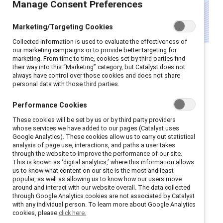
Manage Consent Preferences
Marketing/Targeting Cookies
Collected information is used to evaluate the effectiveness of
our marketing campaigns or to provide better targeting for
Cette année, de nombreuses organisations se
marketing. From time to time, cookies set by third parties find
their way into this “Marketing” category, but Catalyst does not
concentrent davantage sur un soutien interne
always have control over those cookies and does not share
significatif pendant les mois culturels et
personal data with those third parties.
patrimoniaux, plutôt que sur des manifestations
Performance Cookies
externes.
These cookies will be set by us or by third party providers
whose services we have added to our pages (Catalyst uses
« La pression pour réduire la visibilité, en particulier
Google Analytics). These cookies allow us to carry out statistical
pendant la fierté, est bien réelle et se fait sentir
analysis of page use, interactions, and paths a user takes
through the website to improve the performance of our site.
partout dans le monde », déclare Lakethia Glenn,
This is known as ‘digital analytics,’ where this information allows
directrice principale du succès des supporteurs
us to know what content on our site is the most and least
popular, as well as allowing us to know how our users move
américains chez Catalyst.
around and interact with our website overall. The data collected
through Google Analytics cookies are not associated by Catalyst
Ces décisions organisationnelles, en particulier aux
with any individual person. To learn more about Google Analytics
cookies, please
click here.
États-Unis, sont motivées par un
cadre juridique en