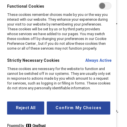
évolution rapide
, et non par une préférence. « Ce n’est
Functional Cookies
pas un choix du type : “Est-ce que je hisse un drapeau
These cookies remember choices made by you or the way you
de la fierté ce mois-ci ou pas ?” mais plutôt : “Est-ce
interact with our website. They enhance your experience during
your visit to our website by remembering your preferences.
que je m'expose à une responsabilité juridique ou pas ?”
These cookies will be set by us or by third party providers
» explique Michael Cherny, directeur de la diversité, de
whose services we have added to our pages. You may switch
these cookies off by changing your preferences in our Cookie
l'équité et de l'inclusion au régime de retraite des
Preference Center , but if you do not allow these cookies then
enseignantes et enseignants de l’Ontario.
some or all of these services may not function properly.
Cherny met en garde contre le fait que
des
Strictly Necessary Cookies
Always Active
changements de politique sans réaffirmer
These cookies are necessary for the website to function and
l'engagement d'une organisation envers ses
cannot be switched off in our systems. They are usually only set
in response to actions made by you which amount to a request
valeurs fondamentales peuvent laisser les
for services, such as logging in or filling in forms. These cookies
do not store any personally identifiable information.
employés se sentir non soutenus
. « La transparence
et l’honnêteté dans les décisions prises sont
essentielles. En leur absence, les individus combleront
Reject All
Confirm My Choices
ces lacunes avec leurs suppositions et présomptions »,
dit-il.