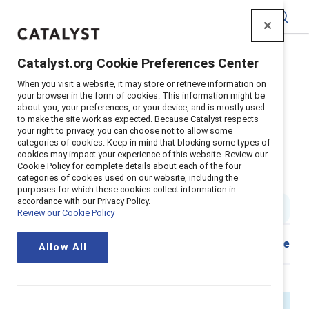
Catalyst
Catalyst.org Cookie Preferences Center
Accueil
>
À propos
>
Histoires
>
2025
>
When you visit a website, it may store or retrieve information on
Résumé du webinaire : les ERG soutiennent
your browser in the form of cookies. This information might be
culturellement
about you, your preferences, or your device, and is mostly used
to make the site work as expected. Because Catalyst respects
Le rôle des ERG dans la
your right to privacy, you can choose not to allow some
categories of cookies. Keep in mind that blocking some types of
promotion de l'inclusion pendant
cookies may impact your experience of this website. Review our
Cookie Policy for complete details about each of the four
les mois culturels
categories of cookies used on our website, including the
purposes for which these cookies collect information in
accordance with our Privacy Policy.
4 min de lecture
|
Published on
31 July 2025
Review our Cookie Policy
Download
Share
Allow All