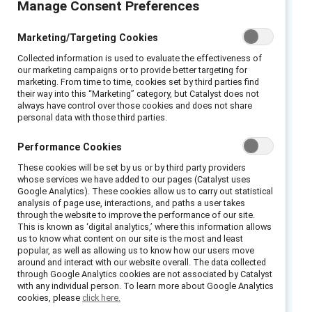
Manage Consent Preferences
Catalyst a plus de 20 ans d’expérience de
travail avec des groupes-ressources pour les
Marketing/Targeting Cookies
employé·e·s (GRE) dans une variété
Collected information is used to evaluate the effectiveness of
d’industries et de régions. Notre guide est
our marketing campaigns or to provide better targeting for
conçu pour fournir des instructions étape par
marketing. From time to time, cookies set by third parties find
their way into this “Marketing” category, but Catalyst does not
étape pour permettre aux organisations et
always have control over those cookies and does not share
dirigeant·e·s, à tous les niveaux, de planifier,
personal data with those third parties.
lancer, développer et faire évoluer les GRE
Performance Cookies
dans leur environnement de travail. Avec des
These cookies will be set by us or by third party providers
informations pertinentes pour les dirigeant·e·s
whose services we have added to our pages (Catalyst uses
et les membres du GRE, ainsi que les
Google Analytics). These cookies allow us to carry out statistical
analysis of page use, interactions, and paths a user takes
dirigeantes des RH et de la DEI, ce guide est
through the website to improve the performance of our site.
une ressource complète et intégrale pour les
This is known as ‘digital analytics,’ where this information allows
us to know what content on our site is the most and least
GRE.
popular, as well as allowing us to know how our users move
around and interact with our website overall. The data collected
Ce guide est divisé en sept sections pour
through Google Analytics cookies are not associated by Catalyst
with any individual person. To learn more about Google Analytics
couvrir l’initiation jusqu’à l’amélioration
cookies, please
click here.
continue du GRE. Les utilisateurs peuvent aller