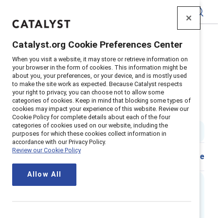
Catalyst
Catalyst.org Cookie Preferences Center
Home
>
Insights
>
2022
>
When you visit a website, it may store or retrieve information on
Guider Les Groupes De Ressources Des Employes
your browser in the form of cookies. This information might be
about you, your preferences, or your device, and is mostly used
Supporter content
to make the site work as expected. Because Catalyst respects
Guide de Catalyst pour les
your right to privacy, you can choose not to allow some
categories of cookies. Keep in mind that blocking some types of
cookies may impact your experience of this website. Review our
groupes ressources d’employées
Cookie Policy for complete details about each of the four
categories of cookies used on our website, including the
2 min read
|
Published on
22 November 2022
purposes for which these cookies collect information in
accordance with our Privacy Policy.
Review our Cookie Policy
Share
Allow All
Executive summary