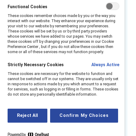
directement aux sections dont ils ont besoin
Functional Cookies
pour leur projet de GRE. Les problèmes
These cookies remember choices made by you or the way you
interact with our website. They enhance your experience during
abordés comprennent l’analyse de rentabilité,
your visit to our website by remembering your preferences.
l’infrastructure, le soutien de la direction et
These cookies will be set by us or by third party providers
whose services we have added to our pages. You may switch
les moyens de suivre l’efficacité. Les modèles
these cookies off by changing your preferences in our Cookie
extractibles fournissent aux leaders de GRE
Preference Center , but if you do not allow these cookies then
some or all of these services may not function properly.
des modèles qu’ils peuvent adapter et
personnaliser à leur guise.
Strictly Necessary Cookies
Always Active
Ce qui est couvert :
These cookies are necessary for the website to function and
cannot be switched off in our systems. They are usually only set
in response to actions made by you which amount to a request
Présentation des groupes-ressources
for services, such as logging in or filling in forms. These cookies
do not store any personally identifiable information.
d’employées (GRE)
Développer votre infrastructure de GRE
Lancer votre GRE
Reject All
Confirm My Choices
Établir la gouvernance du GRE
Obtenir des appuis et travailler avec