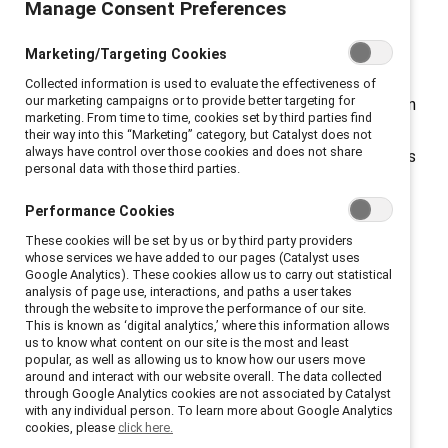
Manage Consent Preferences
En anglais. In English.
Marketing/Targeting Cookies
Chaque année, Catalyst souligne l’apport de
Collected information is used to evaluate the effectiveness of
our marketing campaigns or to provide better targeting for
champion·ne·s qui valorisent et accélèrent l’inclusion en
marketing. From time to time, cookies set by third parties find
milieu de travail pour les femmes dans toute la
their way into this “Marketing” category, but Catalyst does not
always have control over those cookies and does not share
diversité de leurs identités croisées. Ces champion·ne·s
personal data with those third parties.
sont des modèles d’exception : ils et elles inspirent
d’autres dirigeant·e·s d’entreprise en créant, de façon
Performance Cookies
intentionnelle et stratégique, des milieux de travail
These cookies will be set by us or by third party providers
whose services we have added to our pages (Catalyst uses
inclusifs où toutes et tous peuvent s’épanouir.
Google Analytics). These cookies allow us to carry out statistical
analysis of page use, interactions, and paths a user takes
through the website to improve the performance of our site.
Catégorie de mise en
This is known as ‘digital analytics,’ where this information allows
us to know what content on our site is the most and least
candidature :
popular, as well as allowing us to know how our users move
around and interact with our website overall. The data collected
through Google Analytics cookies are not associated by Catalyst
Le ou la dirigeant.e d’entreprise
est une personne
with any individual person. To learn more about Google Analytics
cookies, please
click here.
occupant un poste de haute direction qui a eu une