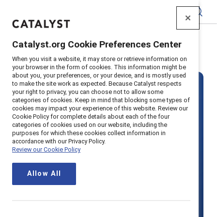
Catalyst
Catalyst.org Cookie Preferences Center
Accueil
>
Solutions
>
MARC
When you visit a website, it may store or retrieve information on
your browser in the form of cookies. This information might be
about you, your preferences, or your device, and is mostly used
to make the site work as expected. Because Catalyst respects
your right to privacy, you can choose not to allow some
categories of cookies. Keep in mind that blocking some types of
cookies may impact your experience of this website. Review our
Cookie Policy for complete details about each of the four
categories of cookies used on our website, including the
MARC par
purposes for which these cookies collect information in
accordance with our Privacy Policy.
Review our Cookie Policy
Catalyst
Allow All
Augmentez votre productivité grâce
à l'inclusivité en engageant