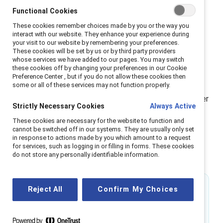
permet aux employés de construire des cultures de
Functional Cookies
travail inclusives par le dialogue, la réflexion et l'action.
These cookies remember choices made by you or the way you
Ces expériences immersives aident les personnes de
interact with our website. They enhance your experience during
your visit to our website by remembering your preferences.
tous les genres à passer d'une alliance passive à un
These cookies will be set by us or by third party providers
partenariat actif, développant ainsi les compétences
whose services we have added to our pages. You may switch
these cookies off by changing your preferences in our Cookie
nécessaires pour diriger avec empathie et
Preference Center , but if you do not allow these cookies then
some or all of these services may not function properly.
responsabilité. Grâce à un apprentissage scénarisé
fondé sur une recherche approfondie, MARC fait passer
Strictly Necessary Cookies
Always Active
l'inclusivité d'un idéal à une véritable pratique de
These cookies are necessary for the website to function and
leadership partagé qui renforce la confiance,
cannot be switched off in our systems. They are usually only set
l'engagement et la performance commerciale au sein
in response to actions made by you which amount to a request
for services, such as logging in or filling in forms. These cookies
de l'organisation.
do not store any personally identifiable information.
31%
Reject All
Confirm My Choices
des hommes se sentent capables