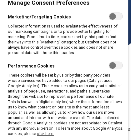
Manage Consent Preferences
activement tous les employés, y
compris les hommes.
Marketing/Targeting Cookies
Collected information is used to evaluate the effectiveness of
Commencer
our marketing campaigns or to provide better targeting for
marketing. From time to time, cookies set by third parties find
their way into this “Marketing” category, but Catalyst does not
always have control over those cookies and does not share
personal data with those third parties.
Performance Cookies
Renforcez l’entraide et la mobilisation
These cookies will be set by us or by third party providers
pour combler l’écart entre les genres
whose services we have added to our pages (Catalyst uses
Google Analytics). These cookies allow us to carry out statistical
Joignez-vous à plus de 10 000 participants issus de
analysis of page use, interactions, and paths a user takes
through the website to improve the performance of our site.
plus de 30 pays qui utilisent MARC, une suite de
This is known as ‘digital analytics,’ where this information allows
us to know what content on our site is the most and least
formations fondée sur nos recherches, pour co-créer
popular, as well as allowing us to know how our users move
des lieux de travail équitables.
around and interact with our website overall. The data collected
through Google Analytics cookies are not associated by Catalyst
with any individual person. To learn more about Google Analytics
MARC (Mutual Accountability, Real Change) est la suite
cookies, please
click here.
de programmes d'apprentissage phare de Catalyst qui