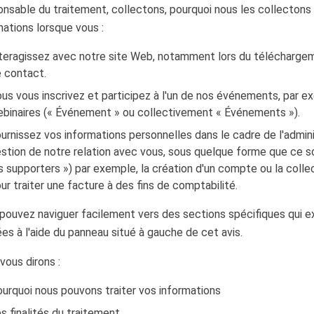
nsable du traitement, collectons, pourquoi nous les collecton
mations lorsque vous :
teragissez avec notre site Web, notamment lors du télécharg
 contact.
us vous inscrivez et participez à l'un de nos événements, par ex
binaires (« Événement » ou collectivement « Événements »).
urnissez vos informations personnelles dans le cadre de l'admini
stion de notre relation avec vous, sous quelque forme que ce s
s supporters ») par exemple, la création d'un compte ou la coll
ur traiter une facture à des fins de comptabilité.
pouvez naviguer facilement vers des sections spécifiques qui e
es à l'aide du panneau situé à gauche de cet avis.
vous dirons :
urquoi nous pouvons traiter vos informations
s finalités du traitement