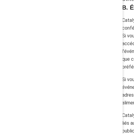
B. 
Catal
confé
Si vo
accéd
l'évé
que c
préfé
Si vo
événe
adres
alime
Catal
liés 
publi