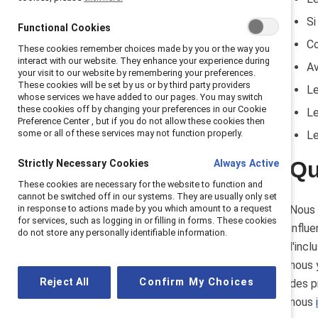
Si
Functional Cookies
Co
These cookies remember choices made by you or the way you
interact with our website. They enhance your experience during
Av
your visit to our website by remembering your preferences.
These cookies will be set by us or by third party providers
Le
whose services we have added to our pages. You may switch
these cookies off by changing your preferences in our Cookie
Le
Preference Center , but if you do not allow these cookies then
some or all of these services may not function properly.
Le
Qu
Strictly Necessary Cookies
Always Active
These cookies are necessary for the website to function and
cannot be switched off in our systems. They are usually only set
in response to actions made by you which amount to a request
Nous 
for services, such as logging in or filling in forms. These cookies
influ
do not store any personally identifiable information.
l'incl
nous 
Reject All
Confirm My Choices
des p
nous