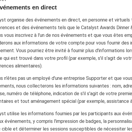
Événements en direct
yst organise des événements en direct, en personne et virtuels t
rences et des événements tels que le Catalyst Awards Dinner &
us vous inscrivez à l'un de nos événements et que vous êtes em
erons aux informations de votre compte pour vous fournir des i
nement. Vous pourriez être invité à fournir plus d'informations lo
e qui est trouvé dans votre profil (par exemple, s'il s'agit de v
rences alimentaires).
us n'êtes pas un employé d'une entreprise Supporter et que vous 
ments, nous collecterons les informations suivantes : nom, adress
se, numéro de téléphone, indication de s'il s'agit de votre pre
ntaires et tout aménagement spécial (par exemple, assistance à la
yst utilise les informations fournies par les participants aux évé
aux événements, y compris l'impression de badges, la personnali
c cible et déterminer les sessions susceptibles de nécessiter les 