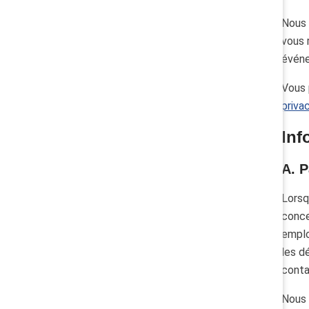
Nous 
vous 
événe
Vous 
priva
Inf
A. P
Lorsq
conce
emplo
les d
conta
Nous 