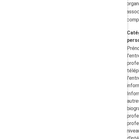
organ
assoc
compr
Caté
pers
Prén
l'ent
profe
télép
l'ent
infor
Infor
autre
biogr
profe
profe
nivea
d'int