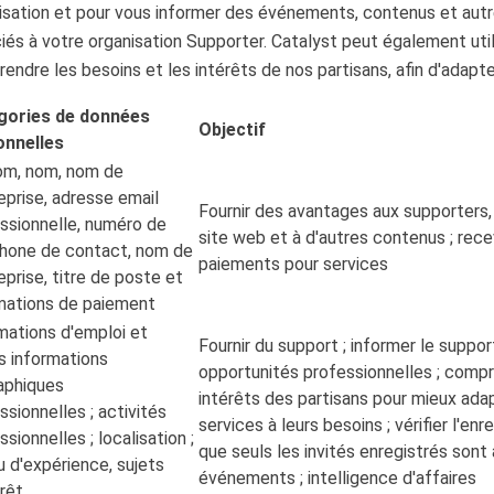
isation et pour vous informer des événements, contenus et autre
iés à votre organisation Supporter. Catalyst peut également uti
endre les besoins et les intérêts de nos partisans, afin d'adapte
gories de données
Objectif
onnelles
om, nom, nom de
reprise, adresse email
Fournir des avantages aux supporters,
ssionnelle, numéro de
site web et à d'autres contenus ; rec
hone de contact, nom de
paiements pour services
reprise, titre de poste et
mations de paiement
mations d'emploi et
Fournir du support ; informer le suppo
s informations
opportunités professionnelles ; compr
aphiques
intérêts des partisans pour mieux adap
ssionnelles ; activités
services à leurs besoins ; vérifier l'en
ssionnelles ; localisation ;
que seuls les invités enregistrés sont 
u d'expérience, sujets
événements ; intelligence d'affaires
érêt