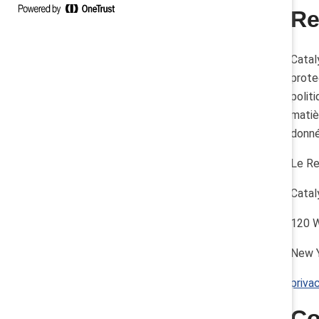
Re
Catal
prote
polit
matiè
donné
Le Re
Catal
120 W
New 
priva
Co