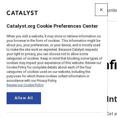
Insights
Solutions
Communiti
Catalyst
Catalyst.org Cookie Preferences Center
When you visit a website, it may store or retrieve information on
Accueil
>
Avis de confidentialité
your browser in the form of cookies. This information might be
about you, your preferences, or your device, and is mostly used
to make the site work as expected. Because Catalyst respects
your right to privacy, you can choose not to allow some
categories of cookies. Keep in mind that blocking some types of
Avis de confi
cookies may impact your experience of this website. Review our
Cookie Policy for complete details about each of the four
categories of cookies used on our website, including the
Mis à jour
January 2, 2025
purposes for which these cookies collect information in
accordance with our Privacy Policy.
Review our Cookie Policy
In
Introduction
Allow All
Qui nous sommes
Responsable de la protection des
Cet a
données