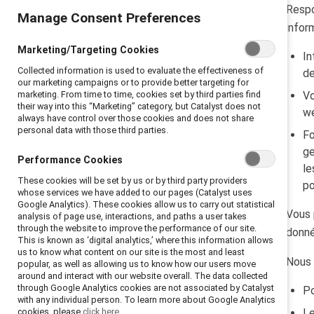
Respo
Manage Consent Preferences
Comment nous collectons et
infor
utilisons (traitons) vos données
personnelles
Marketing/Targeting Cookies
In
Que se passe-t-il si vous ne nous
Collected information is used to evaluate the effectiveness of
de
fournissez pas vos données
our marketing campaigns or to provide better targeting for
marketing. From time to time, cookies set by third parties find
Utilisation du site web de Catalyst
Vo
their way into this “Marketing” category, but Catalyst does not
we
Quand et comment nous
always have control over those cookies and does not share
partageons vos données
personal data with those third parties.
Fo
personnelles
ge
Transferts de vos données
Performance Cookies
le
personnelles
These cookies will be set by us or by third party providers
po
Vos droits
whose services we have added to our pages (Catalyst uses
Google Analytics). These cookies allow us to carry out statistical
Sécurité
Vous 
analysis of page use, interactions, and paths a user takes
through the website to improve the performance of our site.
Stockage et conservation des
donné
This is known as ‘digital analytics,’ where this information allows
données
us to know what content on our site is the most and least
Nous 
Questions, préoccupations ou
popular, as well as allowing us to know how our users move
plaintes
around and interact with our website overall. The data collected
through Google Analytics cookies are not associated by Catalyst
Po
with any individual person. To learn more about Google Analytics
cookies, please
click here.
Le